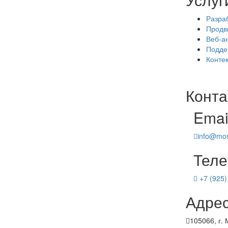
Разра
Продв
Веб-а
Подде
Конте
Конта
Emai
info@mos
Тел
+7 (925)
Адре
105066, г.